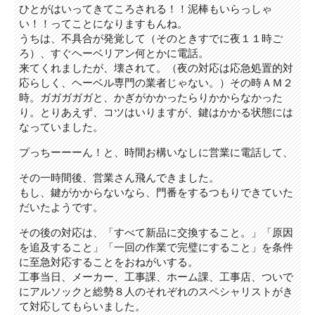
ひとがはいってきてころされる！！泥棒もいらっしゃ
い！！ってことになりますもんね。
うちは、不具合が発覚して（そのときすでに夜１１時ご
ろ）、すぐヘーベリアン何とかに電話。
来てくれましたが、壊されて。（夜の対応は応急処置的対
応らしく、ヘーベル専門の業者じゃない。）その時ＡＭ２
時。ガガガガガと、かぎがかかったらりかからなかった
り。とりあえず、コツはいりますが、鍵はかかる状態には
なっていました。
プっちーーーん！と、時間お構いなしに営業に電話して、
その一時間後、営業さん飛んできました。
もし、鍵がかからないなら、門番をするつもりできていた
だいたようです。
その後の対応は、「すべて新品に交換すること。」「原因
を追及すること」「一回の作業で完璧にすること」を条件
に至急対応することをおねがいする。
工事当日、メーカー、工事課、ホーム課、工事店、ついで
にアルソックと総勢８人のそれぞれのスペシャリストがき
て対応してもらいました。