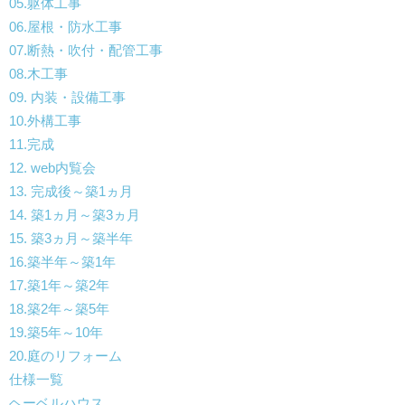
05.躯体工事
06.屋根・防水工事
07.断熱・吹付・配管工事
08.木工事
09. 内装・設備工事
10.外構工事
11.完成
12. web内覧会
13. 完成後～築1ヵ月
14. 築1ヵ月～築3ヵ月
15. 築3ヵ月～築半年
16.築半年～築1年
17.築1年～築2年
18.築2年～築5年
19.築5年～10年
20.庭のリフォーム
仕様一覧
ヘーベルハウス