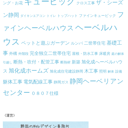
キュービック
ザ・シーズ
ング・お花
クロス工事
フ
ン静岡
トップハット
ファインキュービック
ダイキンエアコン
トイレ
ヘーベルハ
ァインヘーベルハウス
ウス
基礎工
ペットと遊ぶガーデン
二世帯住宅
ルンバ
事
完全独立二世帯住宅
外構
床暖房
外階段
屋根・防水工事
庭の解体
旭化成へーベルハウ
断熱・吹付・配管工事
新築
断熱材
引越し
旭化成ホームズ
ス
木工事
旭化成住宅建設静岡
照明
設備
解体
静岡ヘーベリアン
躯体工事
電気配線工事
静岡ガス
センター
０８０７仕様
《運営》