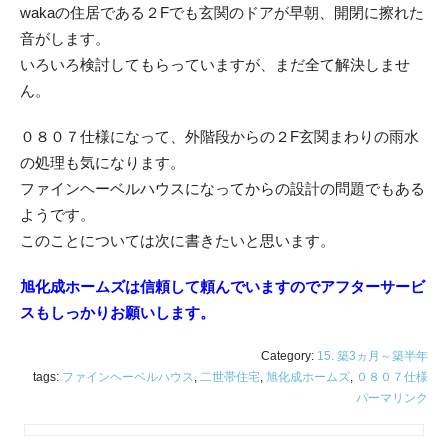
wakaの住居である２Fでも玄関のドアが早朝、開閉に擦れた
音がします。
いろいろ検討してもらっていますが、まだ全て解決しませ
ん。
０８０７仕様になって、外階段からの２F玄関まわりの雨水
の処理も気になります。
ファインヘーベルハウスになってからの設計の問題でもある
ようです。
このことについては次に書きたいと思います。
旭化成ホームズは信頼して頼んでいますのでアフターサービ
スもしっかりお願いします。
Category:
15. 築3ヵ月～築半年
tags:
ファインヘーベルハウス
,
二世帯住宅
,
旭化成ホームズ
,
０８０７仕様
パーマリンク