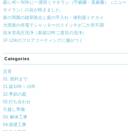
庭に40～50年に一度咲くマオラン（苧麻蘭・真麻蘭）（ニュー
サイラン）の花が咲きました。
家の周囲の雑草除去と庭の手入れ・便利屋トナカイ
大雨後の停電でシャッターのスイッチが二か所不調
排水管高圧洗浄（新築13年二度目の洗浄）
1F LDKのフロアコーティングに傷がつく
Categories
災害
01. 契約まで
21.築10年～15年
22.季節の庭
02.打ち合わせ
引越し準備
03. 解体工事
04.基礎工事