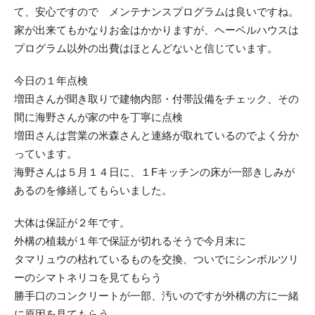
て、安心ですので メンテナンスプログラムは良いですね。
家が出来てもかなりお金はかかりますが、ヘーベルハウスは
プログラム以外の出費はほとんどないと信じています。
今日の１年点検
増田さんが聞き取りで建物内部・付帯設備をチェック、その
間に海野さんが家の中を丁寧に点検
増田さんは営業の米森さんと連絡が取れているのでよく分か
っています。
海野さんは５月１４日に、１Fキッチンの床が一部きしみが
あるのを修繕してもらいました。
大体は保証が２年です。
外構の植栽が１年で保証が切れるそうで今月末に
タマリュウの枯れているものを交換、ついでにシンボルツリ
ーのシマトネリコを見てもらう
勝手口のコンクリートが一部、汚いのですが外構の方に一緒
に原因を見てもらう