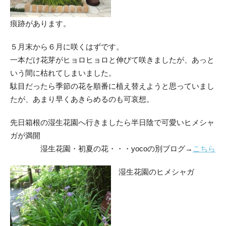
痕跡があります。
５月末から６月に咲くはずです。
一本だけ花芽がヒョロヒョロと伸びて咲きましたが、あっと
いう間に枯れてしまいました。
駄目だったら季節の花を順番に植え替えようと思っていまし
たが、あまり早くあきらめるのも可哀想。
先日箱根の湿生花園へ行きましたら半日陰で可愛いヒメシャ
ガが満開
湿生花園・初夏の花・・・yocoの別ブログ→
こちら
湿生花園のヒメシャガ