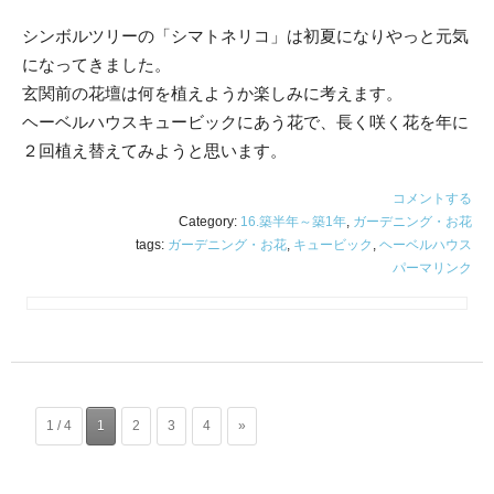
シンボルツリーの「シマトネリコ」は初夏になりやっと元気
になってきました。
玄関前の花壇は何を植えようか楽しみに考えます。
ヘーベルハウスキュービックにあう花で、長く咲く花を年に
２回植え替えてみようと思います。
コメントする
Category:
16.築半年～築1年
,
ガーデニング・お花
tags:
ガーデニング・お花
,
キュービック
,
ヘーベルハウス
パーマリンク
1 / 4
1
2
3
4
»