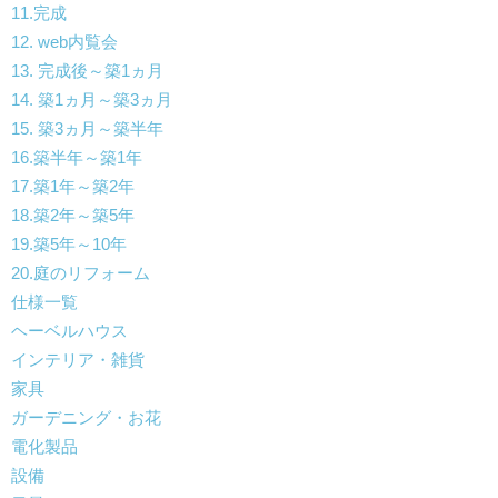
11.完成
12. web内覧会
13. 完成後～築1ヵ月
14. 築1ヵ月～築3ヵ月
15. 築3ヵ月～築半年
16.築半年～築1年
17.築1年～築2年
18.築2年～築5年
19.築5年～10年
20.庭のリフォーム
仕様一覧
ヘーベルハウス
インテリア・雑貨
家具
ガーデニング・お花
電化製品
設備