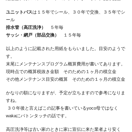
ユニットバス
は１５年でシール、３０年で交換、３５年でシ
ール
排水管（高圧洗浄）
５年毎
サッシ・網戸（部品交換）
１５年毎
以上のように記載された用紙をもらいました。目安のようで
す。
末尾にメンテナンスプログラム概算費用が書いてあります。
現時点での概算税抜き金額 そのための１ヶ月の積立金
その他メンテナンス目安の概算 そのための１ヶ月の積立金
かなりの額になりますが、予定が立ちますので参考になりま
すね。
３０年後と言えばこの記事を書いているyoco母ではなく
wakaにバトンタッチの話です。
高圧洗浄等は古い家のときに家に宣伝に来た業者より安く