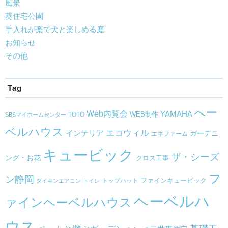
風景
葵住宅公園
手入れが楽で犬と楽しめる庭
お知らせ
その他
Tag
へー
Web内覧会
YAMAHA
WEB制作
TOTO
SBSマイホームセンター
ベルハウス
エコウィル
インテリア
ガーデニ
エネファーム
キュービック
ザ・シーズ
ング・お花
クロス工事
フ
ン静岡
トップハット
ファインキュービック
ダイキンエアコン
トイレ
ヘーベルハ
ァインヘーベルハウス
ウス