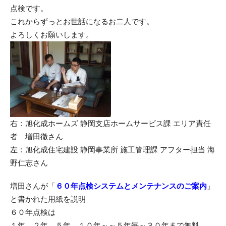
点検です。
これからずっとお世話になるお二人です。
よろしくお願いします。
右：旭化成ホームズ 静岡支店ホームサービス課 エリア責任
者 増田徹さん
左：旭化成住宅建設 静岡事業所 施工管理課 アフター担当 海
野仁志さん
増田さんが「
６０年点検システムとメンテナンスのご案内
」
と書かれた用紙を説明
６０年点検は
１年、２年、５年、１０年～～５年毎～３０年まで無料