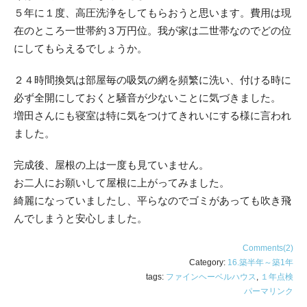
５年に１度、高圧洗浄をしてもらおうと思います。費用は現
在のところ一世帯約３万円位。我が家は二世帯なのでどの位
にしてもらえるでしょうか。
２４時間換気は部屋毎の吸気の網を頻繁に洗い、付ける時に
必ず全開にしておくと騒音が少ないことに気づきました。
増田さんにも寝室は特に気をつけてきれいにする様に言われ
ました。
完成後、屋根の上は一度も見ていません。
お二人にお願いして屋根に上がってみました。
綺麗になっていましたし、平らなのでゴミがあっても吹き飛
んでしまうと安心しました。
Comments(2)
Category:
16.築半年～築1年
tags:
ファインヘーベルハウス
,
１年点検
パーマリンク