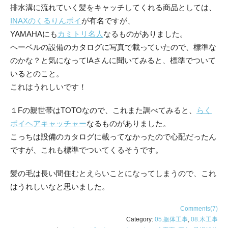
排水溝に流れていく髪をキャッチしてくれる商品としては、
INAXのくるりんポイ
が有名ですが、
YAMAHAにも
カミトリ名人
なるものがありました。
ヘーベルの設備のカタログに写真で載っていたので、標準な
のかな？と気になってIAさんに聞いてみると、標準でついて
いるとのこと。
これはうれしいです！
１Fの親世帯はTOTOなので、これまた調べてみると、
らく
ポイヘアキャッチャー
なるものがありました。
こっちは設備のカタログに載ってなかったので心配だったん
ですが、これも標準でついてくるそうです。
髪の毛は長い間住むとえらいことになってしまうので、これ
はうれしいなと思いました。
Comments(7)
Category:
05.躯体工事
,
08.木工事