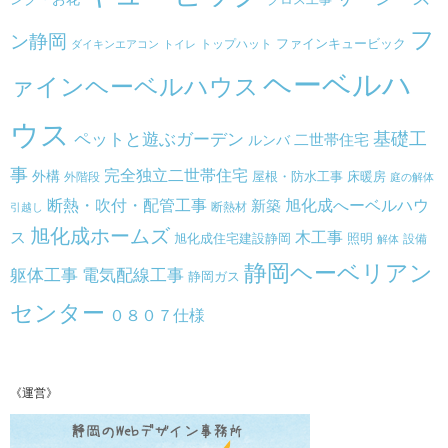
フ
ン静岡
トップハット
ファインキュービック
ダイキンエアコン
トイレ
ヘーベルハ
ァインヘーベルハウス
ウス
基礎工
ペットと遊ぶガーデン
二世帯住宅
ルンバ
事
完全独立二世帯住宅
外構
床暖房
外階段
屋根・防水工事
庭の解体
旭化成へーベルハウ
断熱・吹付・配管工事
新築
断熱材
引越し
旭化成ホームズ
ス
木工事
旭化成住宅建設静岡
照明
設備
解体
静岡ヘーベリアン
躯体工事
電気配線工事
静岡ガス
センター
０８０７仕様
《運営》