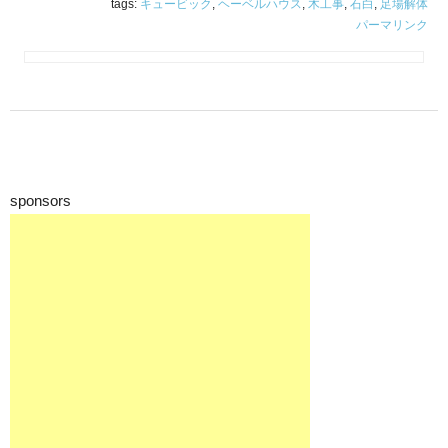
tags:
キュービック
,
ヘーベルハウス
,
木工事
,
石白
,
足場解体
パーマリンク
sponsors