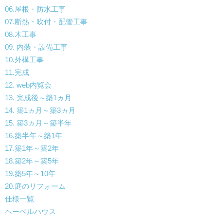
06.屋根・防水工事
07.断熱・吹付・配管工事
08.木工事
09. 内装・設備工事
10.外構工事
11.完成
12. web内覧会
13. 完成後～築1ヵ月
14. 築1ヵ月～築3ヵ月
15. 築3ヵ月～築半年
16.築半年～築1年
17.築1年～築2年
18.築2年～築5年
19.築5年～10年
20.庭のリフォーム
仕様一覧
ヘーベルハウス