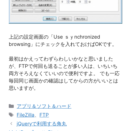
上記の設定画面の「Use ｓｙnchronized
browsing」にチェックを入れておけばOKです。
最初はかえってわずらわしいかなと思いました
が、FTPで何回も送ることが多い人は、いちいち
両方そろえなくていいので便利ですよ。 でも一応
毎回同じ画面かの確認はしてからの方がいいとは
思いますが。
カ
アプリ＆ソフト＆ハード
テ
タ
FileZilla
、
FTP
ゴ
グ
jQueryで利用する角丸
リ