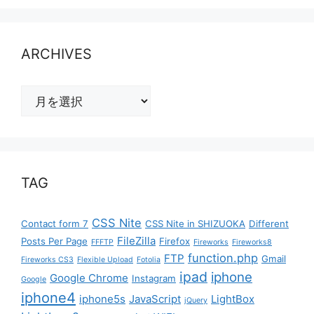
ARCHIVES
ARCHIVES
TAG
CSS Nite
Contact form 7
CSS Nite in SHIZUOKA
Different
FileZilla
Posts Per Page
Firefox
FFFTP
Fireworks
Fireworks8
function.php
FTP
Gmail
Fireworks CS3
Flexible Upload
Fotolia
ipad
iphone
Google Chrome
Instagram
Google
iphone4
iphone5s
JavaScript
LightBox
jQuery