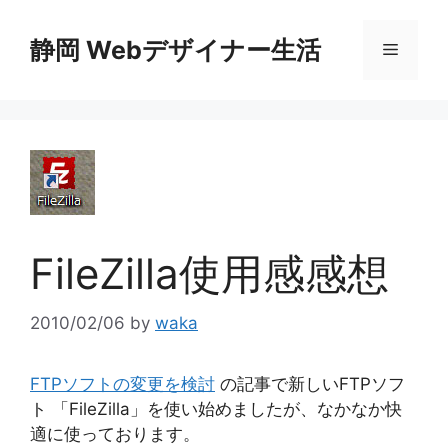
コ
ン
静岡 Webデザイナー生活
メ
テ
ン
ニ
ツ
へ
ス
ュ
キ
ッ
ー
プ
FileZilla使用感感想
2010/02/06
by
waka
FTPソフトの変更を検討
の記事で新しいFTPソフ
ト 「FileZilla」を使い始めましたが、なかなか快
適に使っております。