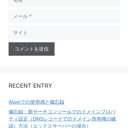
前
メ
ー
ル
サ
イ
ト
RECENT ENTRY
Atomでの使用感と備忘録
備忘録：新サーチコンソールでのドメインプロパ
ティ設定（DNSレコードでのドメイン所有権の確
認）方法（エックスサーバーの場合）