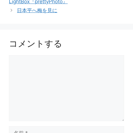
LightBox『prettyPhoto』
ー
日本平へ梅を見に
コメントする
コ
メ
ン
ト
名