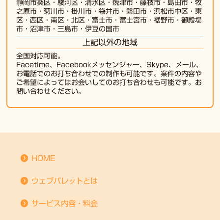
静岡市葵区
・
駿河区
・
清水区
・
焼津市
・
藤枝市
・島田市・牧
之原市・菊川市・掛川市・袋井市・磐田市・浜松市中区・東
区・西区・南区・北区・富士市・富士宮市・裾野市・御殿場
市・沼津市・三島市・伊豆の国市
上記以外の地域
全国対応可能。
Facetime、Facebookメッセンジャー、Skype、メール、
お電話でのお打ち合わせでの制作も可能です。案件の内容や
ご希望によってはお会いしてのお打ち合わせも可能です。お
問い合わせください。
HOME
ウェブパレットとは
サービス内容・料金