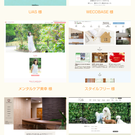
お知らせ
2024年01月05日
UAS 様
WECOBASE 様
本年もよろしくお願いいたします
あけましておめでとうございます。 本年もどうぞよろしくお願
いいたします。
制作実績
2023年02月01日
ホームページ制作実績追加
ホームページ制作実績に「藤枝クリニック」サイト追加しまし
た。
制作実績
2022年04月04日
メンタルケア美幸 様
スタイルフリー 様
ホームページ制作実績追加
ホームページ制作実績に「然林房」サイト追加しました。
お知らせ
2021年10月12日
FAX終了のお知らせ