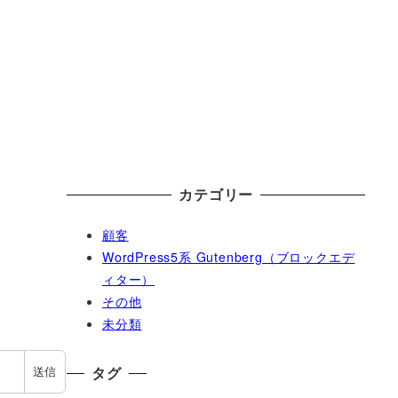
カテゴリー
顧客
WordPress5系 Gutenberg（ブロックエデ
ィター）
その他
未分類
タグ