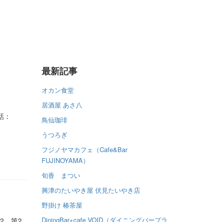
最新記事
オカン食堂
居酒屋 あさ八
話：
鳥仙珈琲
うつろぎ
フジノヤマカフェ（Cafe&Bar
FUJINOYAMA）
旬香 まつい
興津のたいやき屋 伏見たいやき店
野掛け 椿茶屋
DiningBar+cafe VOID（ダイニングバープラ
2 第2