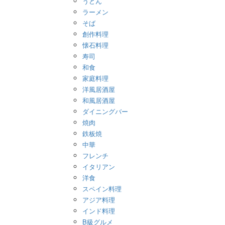
うどん
ラーメン
そば
創作料理
懐石料理
寿司
和食
家庭料理
洋風居酒屋
和風居酒屋
ダイニングバー
焼肉
鉄板焼
中華
フレンチ
イタリアン
洋食
スペイン料理
アジア料理
インド料理
B級グルメ