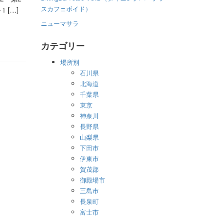
スカフェボイド）
 […]
ニューマサラ
カテゴリー
場所別
石川県
北海道
千葉県
東京
神奈川
長野県
山梨県
下田市
伊東市
賀茂郡
御殿場市
三島市
長泉町
富士市