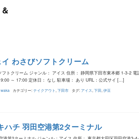
メ＆
ェイ わさびソフトクリーム
フトクリーム ジャンル： アイス 住所： 静岡県下田市東本郷 1-3-2 電
： 9:00 ～ 17:00 定休日： なし 駐車場： あり URL：公式サイ […]
:
waka
カテゴリー:
テイクアウト
,
下田市
タグ:
アイス
,
下田
,
伊豆
キハチ 羽田空港第2ターミナル
空港第2ターミナル ジャンル：アイス 住所： 東京都大田区羽田空港3-4-