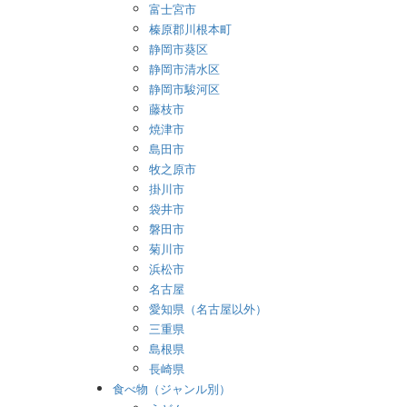
富士宮市
榛原郡川根本町
静岡市葵区
静岡市清水区
静岡市駿河区
藤枝市
焼津市
島田市
牧之原市
掛川市
袋井市
磐田市
菊川市
浜松市
名古屋
愛知県（名古屋以外）
三重県
島根県
長崎県
食べ物（ジャンル別）