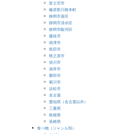
富士宮市
榛原郡川根本町
静岡市葵区
静岡市清水区
静岡市駿河区
藤枝市
焼津市
島田市
牧之原市
掛川市
袋井市
磐田市
菊川市
浜松市
名古屋
愛知県（名古屋以外）
三重県
島根県
長崎県
食べ物（ジャンル別）