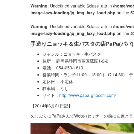
Warning
: Undefined variable $class_attr in
/home/web
image-lazy-loading/jq_img_lazy_load.php
on line
5
Warning
: Undefined variable $class_attr in
/home/web
image-lazy-loading/jq_img_lazy_load.php
on line
5
手造りニョッキ＆生パスタの店PaPa(パパ)
ジャンル：ニョッキ・生パスタ
住所： 静岡県静岡市葵区鷹匠1-2-2
電話： 054-253-1819
営業時間：ランチ11:00～15:00 (L.O.14:30
定休日： 不定休
駐車場： なし
サイト：
http://www.papa-gnocchi.com/
【2014年6月21日記】
久しぶりにPaPaさんでWebのセミナーの前に友達と