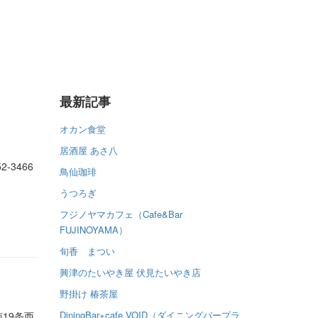
最新記事
オカン食堂
居酒屋 あさ八
-3466
鳥仙珈琲
うつろぎ
フジノヤマカフェ（Cafe&Bar
FUJINOYAMA）
旬香 まつい
興津のたいやき屋 伏見たいやき店
野掛け 椿茶屋
DiningBar+cafe VOID（ダイニングバープラ
19条西