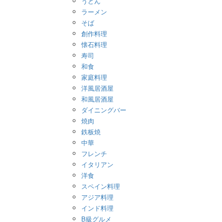
うどん
ラーメン
そば
創作料理
懐石料理
寿司
和食
家庭料理
洋風居酒屋
和風居酒屋
ダイニングバー
焼肉
鉄板焼
中華
フレンチ
イタリアン
洋食
スペイン料理
アジア料理
インド料理
B級グルメ