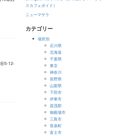
スカフェボイド）
ニューマサラ
カテゴリー
場所別
石川県
北海道
千葉県
5-12-
東京
神奈川
長野県
山梨県
下田市
伊東市
賀茂郡
御殿場市
三島市
長泉町
富士市