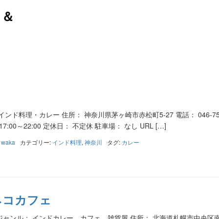
メ＆
ンド料理・カレー 住所： 神奈川県茅ヶ崎市赤松町5-27 電話： 046-752
 17:00～22:00 定休日： 不定休 駐車場： なし URL […]
:
waka
カテゴリー:
インド料理
,
神奈川
タグ:
カレー
ネコカフェ
ジャンル： インドカレー、カフェ、雑貨屋 住所： 北海道札幌市中央区南