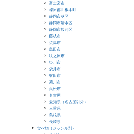
富士宮市
榛原郡川根本町
静岡市葵区
静岡市清水区
静岡市駿河区
藤枝市
焼津市
島田市
牧之原市
掛川市
袋井市
磐田市
菊川市
浜松市
名古屋
愛知県（名古屋以外）
三重県
島根県
長崎県
食べ物（ジャンル別）