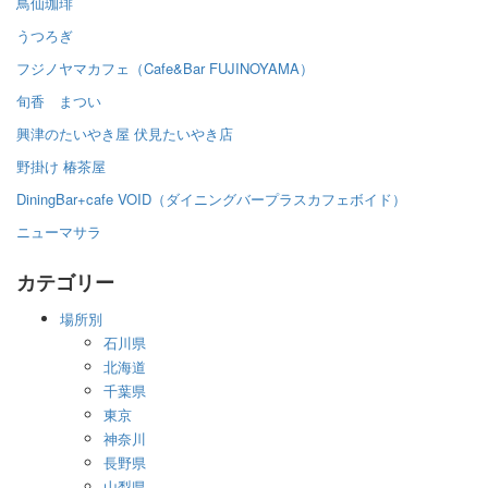
鳥仙珈琲
うつろぎ
フジノヤマカフェ（Cafe&Bar FUJINOYAMA）
旬香 まつい
興津のたいやき屋 伏見たいやき店
野掛け 椿茶屋
DiningBar+cafe VOID（ダイニングバープラスカフェボイド）
ニューマサラ
カテゴリー
場所別
石川県
北海道
千葉県
東京
神奈川
長野県
山梨県